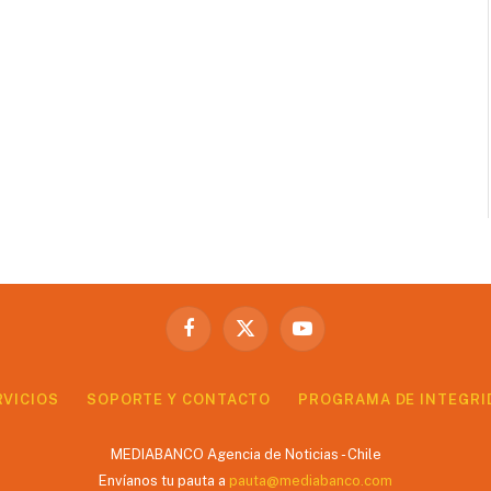
Facebook
X
YouTube
(Twitter)
RVICIOS
SOPORTE Y CONTACTO
PROGRAMA DE INTEGRI
MEDIABANCO Agencia de Noticias - Chile
Envíanos tu pauta a
pauta@mediabanco.com