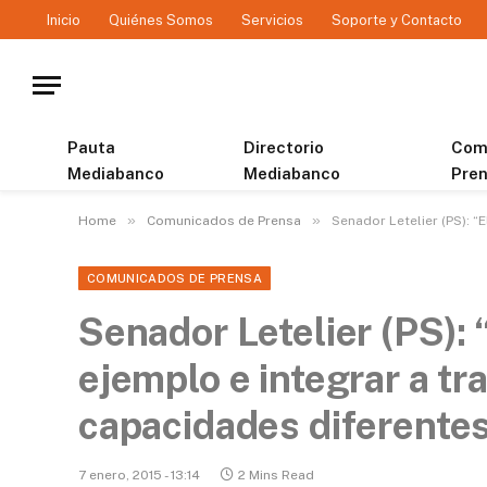
Inicio
Quiénes Somos
Servicios
Soporte y Contacto
Pauta
Directorio
Com
Mediabanco
Mediabanco
Pre
»
»
Home
Comunicados de Prensa
Senador Letelier (PS): “
COMUNICADOS DE PRENSA
Senador Letelier (PS): 
ejemplo e integrar a t
capacidades diferente
7 enero, 2015 - 13:14
2 Mins Read