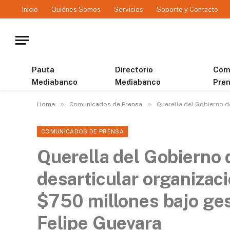
Inicio
Quiénes Somos
Servicios
Soporte y Contacto
Pauta
Directorio
Com
Mediabanco
Mediabanco
Pre
»
»
Home
Comunicados de Prensa
Querella del Gobierno d
COMUNICADOS DE PRENSA
Querella del Gobierno 
desarticular organizac
$750 millones bajo ges
Felipe Guevara