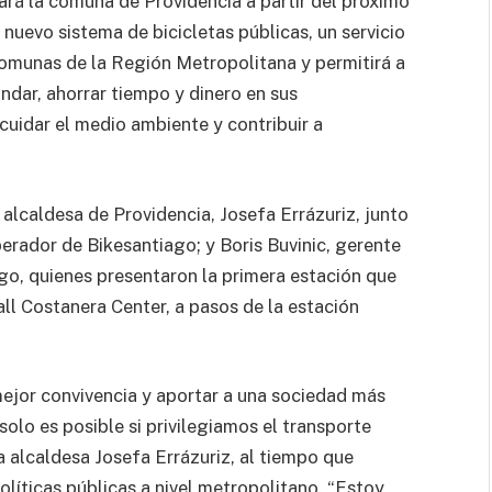
ará la comuna de Providencia a partir del próximo
nuevo sistema de bicicletas públicas, un servicio
omunas de la Región Metropolitana y permitirá a
ándar, ahorrar tiempo y dinero en sus
cuidar el medio ambiente y contribuir a
alcaldesa de Providencia, Josefa Errázuriz, junto
rador de Bikesantiago; y Boris Buvinic, gerente
go, quienes presentaron la primera estación que
ll Costanera Center, a pasos de la estación
ejor convivencia y aportar a una sociedad más
solo es posible si privilegiamos el transporte
la alcaldesa Josefa Errázuriz, al tiempo que
olíticas públicas a nivel metropolitano. “Estoy