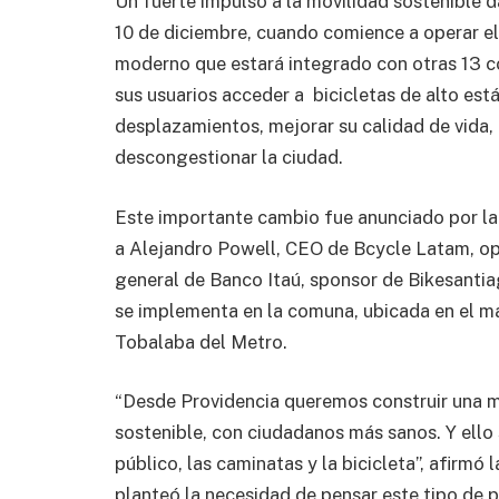
Un fuerte impulso a la movilidad sostenible d
10 de diciembre, cuando comience a operar el 
moderno que estará integrado con otras 13 c
sus usuarios acceder a bicicletas de alto est
desplazamientos, mejorar su calidad de vida, 
descongestionar la ciudad.
Este importante cambio fue anunciado por la 
a Alejandro Powell, CEO de Bcycle Latam, ope
general de Banco Itaú, sponsor de Bikesantia
se implementa en la comuna, ubicada en el ma
Tobalaba del Metro.
“Desde Providencia queremos construir una m
sostenible, con ciudadanos más sanos. Y ello 
público, las caminatas y la bicicleta”, afirmó 
planteó la necesidad de pensar este tipo de p