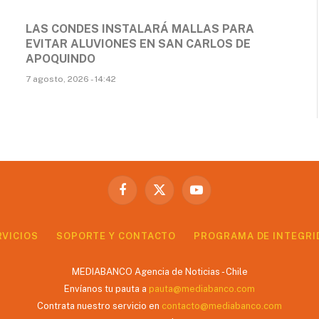
LAS CONDES INSTALARÁ MALLAS PARA
EVITAR ALUVIONES EN SAN CARLOS DE
APOQUINDO
7 agosto, 2026 - 14:42
Facebook
X
YouTube
(Twitter)
RVICIOS
SOPORTE Y CONTACTO
PROGRAMA DE INTEGRI
MEDIABANCO Agencia de Noticias - Chile
Envíanos tu pauta a
pauta@mediabanco.com
Contrata nuestro servicio en
contacto@mediabanco.com