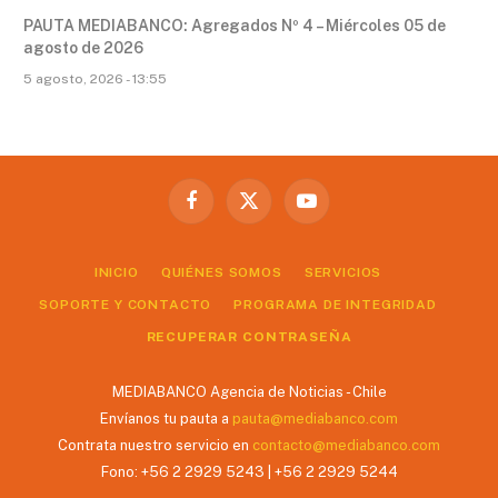
PAUTA MEDIABANCO: Agregados Nº 4 – Miércoles 05 de
agosto de 2026
5 agosto, 2026 - 13:55
Facebook
X
YouTube
(Twitter)
INICIO
QUIÉNES SOMOS
SERVICIOS
SOPORTE Y CONTACTO
PROGRAMA DE INTEGRIDAD
RECUPERAR CONTRASEÑA
MEDIABANCO Agencia de Noticias - Chile
Envíanos tu pauta a
pauta@mediabanco.com
Contrata nuestro servicio en
contacto@mediabanco.com
Fono: +56 2 2929 5243 | +56 2 2929 5244