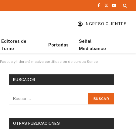
Facebook
X
YouTube
(Twitter)
INGRESO CLIENTES
Editores de
Señal
Portadas
Turno
Mediabanco
 Pascua y liderará masiva certificación de cursos Sence
BUSCADOR
OTRAS PUBLICACIONES