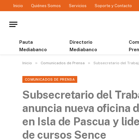
Inicio
Quiénes Somos
Servicios
Soporte y Contacto
Pauta
Directorio
Com
Mediabanco
Mediabanco
Pre
»
»
Inicio
Comunicados de Prensa
Subsecretario del Trabaj
COMUNICADOS DE PRENSA
Subsecretario del Tra
anuncia nueva oficina d
en Isla de Pascua y lid
de cursos Sence