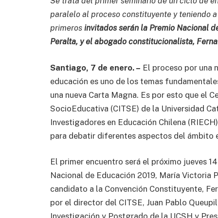
Se trata del primer seminario de un ciclo de e
paralelo al proceso constituyente y teniendo a
primeros
invitados serán la Premio Nacional d
Peralta, y el abogado constitucionalista, Fern
Santiago, 7 de enero. –
El proceso por una n
educación es uno de los temas fundamentales
una nueva Carta Magna. Es por esto que el Ce
SocioEducativa (CITSE) de la Universidad Cat
Investigadores en Educación Chilena (RIECH) 
para debatir diferentes aspectos del ámbito
El primer encuentro será el próximo jueves 14
Nacional de Educación 2019, María Victoria P
candidato a la Convención Constituyente, Fe
por el director del CITSE, Juan Pablo Queupil
Investigación y Postgrado de la UCSH y Pres