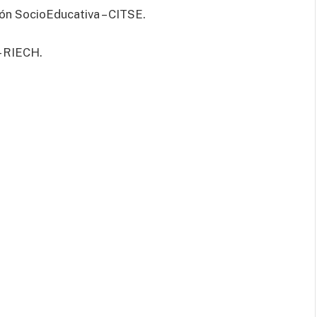
ión SocioEducativa – CITSE.
– RIECH.