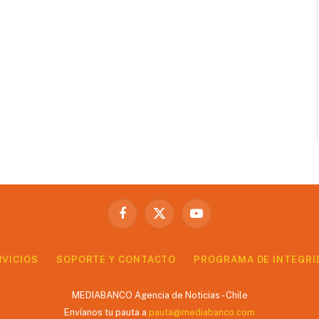
Facebook
X
YouTube
(Twitter)
RVICIOS
SOPORTE Y CONTACTO
PROGRAMA DE INTEGRI
MEDIABANCO Agencia de Noticias - Chile
Envíanos tu pauta a
pauta@mediabanco.com