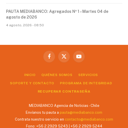
PAUTA MEDIABANCO: Agregados Nº 1 – Martes 04 de
agosto de 2026
4 agosto, 2026 - 08:50
Facebook
X
YouTube
(Twitter)
INICIO
QUIÉNES SOMOS
SERVICIOS
SOPORTE Y CONTACTO
PROGRAMA DE INTEGRIDAD
RECUPERAR CONTRASEÑA
MEDIABANCO Agencia de Noticias - Chile
Envíanos tu pauta a
pauta@mediabanco.com
Contrata nuestro servicio en
contacto@mediabanco.com
Fono: +56 2 2929 5243 | +56 2 2929 5244