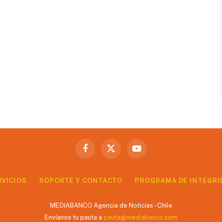
Facebook
X
YouTube
(Twitter)
RVICIOS
SOPORTE Y CONTACTO
PROGRAMA DE INTEGRI
MEDIABANCO Agencia de Noticias - Chile
Envíanos tu pauta a
pauta@mediabanco.com