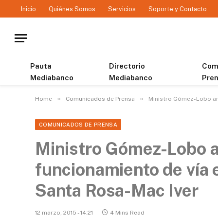
Inicio
Quiénes Somos
Servicios
Soporte y Contacto
Pauta
Directorio
Com
Mediabanco
Mediabanco
Pre
»
»
Home
Comunicados de Prensa
Ministro Gómez-Lobo anun
COMUNICADOS DE PRENSA
Ministro Gómez-Lobo an
funcionamiento de vía e
Santa Rosa-Mac Iver
12 marzo, 2015 - 14:21
4 Mins Read