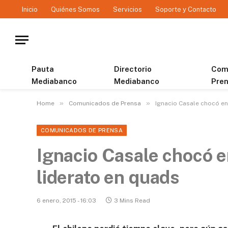
Inicio
Quiénes Somos
Servicios
Soporte y Contacto
Pauta
Directorio
Com
Mediabanco
Mediabanco
Pre
»
»
Home
Comunicados de Prensa
Ignacio Casale chocó en 
COMUNICADOS DE PRENSA
Ignacio Casale chocó e
liderato en quads
6 enero, 2015 - 16:03
3 Mins Read