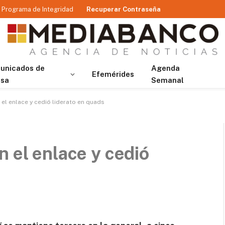
Programa de Integridad
Recuperar Contraseña
unicados de
Agenda
Efemérides
nsa
Semanal
el enlace y cedió liderato en quads
n el enlace y cedió