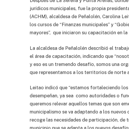
Después de La Serena y Punta Arenas, donde 
jurídicos municipales, fue la propia presiden
(ACHM), alcaldesa de Peñalolén, Carolina Leit
los cursos de “Finanzas municipales” y “Gobi
mayores”, que iniciaron su capacitación en la 
La alcaldesa de Peñalolén describió el traba
el área de capacitación, indicando que “nos
y eso es un tremendo desafío, somos una organ
que representamos a los territorios de norte a
Leitao indicó que “estamos fortaleciendo los
desempeñan, ya sea como autoridades o funci
queremos relevar aquellos temas que son eme
municipalismo se va adaptando a los nuevos 
recoge las necesidades de participación, de t
municipio que se adapta a los nuevos desafío