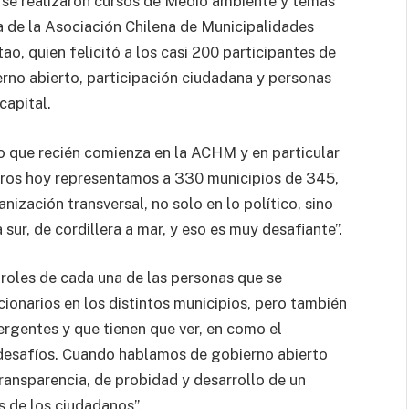
se realizaron cursos de Medio ambiente y temas
ta de la Asociación Chilena de Municipalidades
ao, quien felicitó a los casi 200 participantes de
erno abierto, participación ciudadana y personas
capital.
jo que recién comienza en la ACHM y en particular
otros hoy representamos a 330 municipios de 345,
ización transversal, no solo en lo político, sino
 sur, de cordillera a mar, y eso es muy desafiante”.
 roles de cada una de las personas que se
onarios en los distintos municipios, pero también
rgentes y que tienen que ver, en como el
desafíos. Cuando hablamos de gobierno abierto
ransparencia, de probidad y desarrollo de un
s de los ciudadanos”.