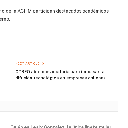
erno de la ACHM participan destacados académicos
erno.
NEXT ARTICLE
CORFO abre convocatoria para impulsar la
difusión tecnológica en empresas chilenas
Quién es Lesly González, la única jinete mujer