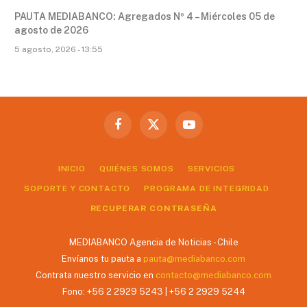
PAUTA MEDIABANCO: Agregados Nº 4 – Miércoles 05 de
agosto de 2026
5 agosto, 2026 - 13:55
Facebook
X
YouTube
(Twitter)
INICIO
QUIÉNES SOMOS
SERVICIOS
SOPORTE Y CONTACTO
PROGRAMA DE INTEGRIDAD
RECUPERAR CONTRASEÑA
MEDIABANCO Agencia de Noticias - Chile
Envíanos tu pauta a
pauta@mediabanco.com
Contrata nuestro servicio en
contacto@mediabanco.com
Fono: +56 2 2929 5243 | +56 2 2929 5244