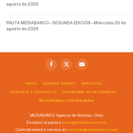
agosto de 2026
PAUTA MEDIABANCO – SEGUNDA EDICIÓN – Miércoles 05 de
agosto de 2026
Facebook
X
YouTube
(Twitter)
INICIO
QUIÉNES SOMOS
SERVICIOS
SOPORTE Y CONTACTO
PROGRAMA DE INTEGRIDAD
RECUPERAR CONTRASEÑA
MEDIABANCO Agencia de Noticias - Chile
Envíanos tu pauta a
pauta@mediabanco.com
Contrata nuestro servicio en
contacto@mediabanco.com