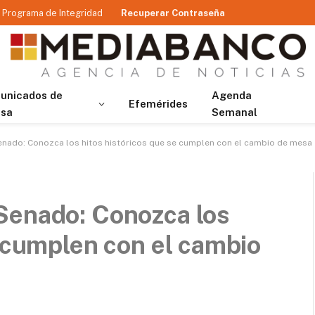
Programa de Integridad
Recuperar Contraseña
unicados de
Agenda
Efemérides
nsa
Semanal
enado: Conozca los hitos históricos que se cumplen con el cambio de mesa
Senado: Conozca los
e cumplen con el cambio