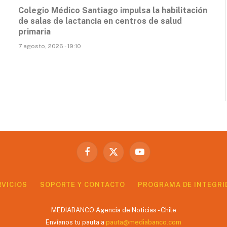
Colegio Médico Santiago impulsa la habilitación
de salas de lactancia en centros de salud
primaria
7 agosto, 2026 - 19:10
Facebook
X
YouTube
(Twitter)
RVICIOS
SOPORTE Y CONTACTO
PROGRAMA DE INTEGRI
MEDIABANCO Agencia de Noticias - Chile
Envíanos tu pauta a
pauta@mediabanco.com