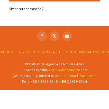
Olvido su contraseña?
Facebook
X
YouTube
(Twitter)
RVICIOS
SOPORTE Y CONTACTO
PROGRAMA DE INTEGRI
MEDIABANCO Agencia de Noticias - Chile
Envíanos tu pauta a
pauta@mediabanco.com
Contrata nuestro servicio en
contacto@mediabanco.com
Fono: +56 2 2929 5243 | +56 2 2929 5244