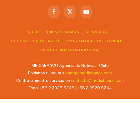
Facebook
X
YouTube
(Twitter)
INICIO
QUIÉNES SOMOS
SERVICIOS
SOPORTE Y CONTACTO
PROGRAMA DE INTEGRIDAD
RECUPERAR CONTRASEÑA
MEDIABANCO Agencia de Noticias - Chile
Envíanos tu pauta a
pauta@mediabanco.com
Contrata nuestro servicio en
contacto@mediabanco.com
Fono: +56 2 2929 5243 | +56 2 2929 5244