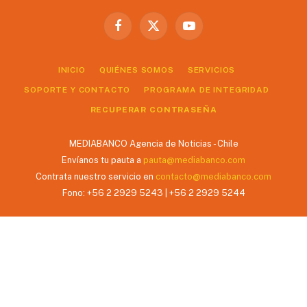
Facebook
X
YouTube
(Twitter)
INICIO
QUIÉNES SOMOS
SERVICIOS
SOPORTE Y CONTACTO
PROGRAMA DE INTEGRIDAD
RECUPERAR CONTRASEÑA
MEDIABANCO Agencia de Noticias - Chile
Envíanos tu pauta a
pauta@mediabanco.com
Contrata nuestro servicio en
contacto@mediabanco.com
Fono: +56 2 2929 5243 | +56 2 2929 5244