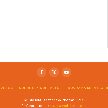
Facebook
X
YouTube
(Twitter)
RVICIOS
SOPORTE Y CONTACTO
PROGRAMA DE INTEGRI
MEDIABANCO Agencia de Noticias - Chile
Envíanos tu pauta a
pauta@mediabanco.com