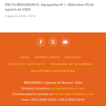
PAUTA MEDIABANCO: Agregados Nº 1 – Miércoles 05 de
agosto de 2026
5 agosto, 2026 - 09:16
Facebook
X
YouTube
(Twitter)
INICIO
QUIÉNES SOMOS
SERVICIOS
SOPORTE Y CONTACTO
PROGRAMA DE INTEGRIDAD
RECUPERAR CONTRASEÑA
MEDIABANCO Agencia de Noticias - Chile
Envíanos tu pauta a
pauta@mediabanco.com
Contrata nuestro servicio en
contacto@mediabanco.com
Fono: +56 2 2929 5243 | +56 2 2929 5244