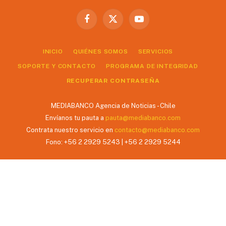
Facebook
X
YouTube
(Twitter)
INICIO
QUIÉNES SOMOS
SERVICIOS
SOPORTE Y CONTACTO
PROGRAMA DE INTEGRIDAD
RECUPERAR CONTRASEÑA
MEDIABANCO Agencia de Noticias - Chile
Envíanos tu pauta a
pauta@mediabanco.com
Contrata nuestro servicio en
contacto@mediabanco.com
Fono: +56 2 2929 5243 | +56 2 2929 5244