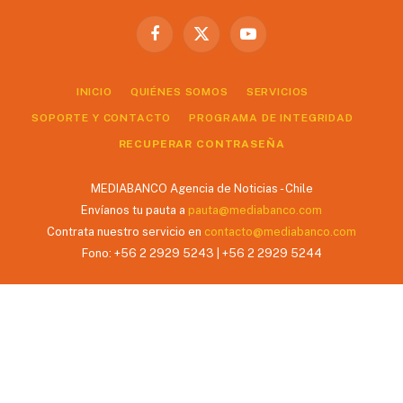
Facebook
X
YouTube
(Twitter)
INICIO
QUIÉNES SOMOS
SERVICIOS
SOPORTE Y CONTACTO
PROGRAMA DE INTEGRIDAD
RECUPERAR CONTRASEÑA
MEDIABANCO Agencia de Noticias - Chile
Envíanos tu pauta a
pauta@mediabanco.com
Contrata nuestro servicio en
contacto@mediabanco.com
Fono: +56 2 2929 5243 | +56 2 2929 5244