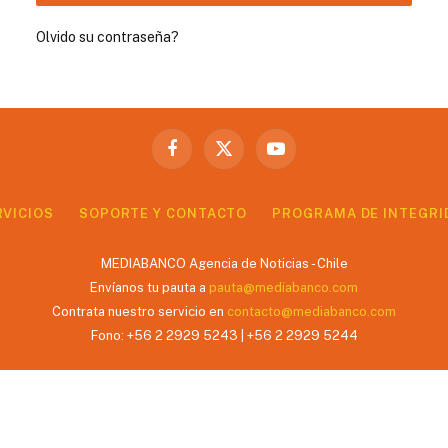
Olvido su contraseña?
Facebook
X
YouTube
(Twitter)
RVICIOS
SOPORTE Y CONTACTO
PROGRAMA DE INTEGRI
MEDIABANCO Agencia de Noticias - Chile
Envíanos tu pauta a
pauta@mediabanco.com
Contrata nuestro servicio en
contacto@mediabanco.com
Fono: +56 2 2929 5243 | +56 2 2929 5244