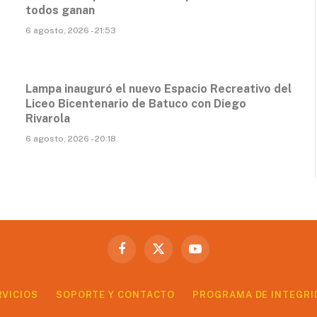
todos ganan
6 agosto, 2026 - 21:53
Lampa inauguró el nuevo Espacio Recreativo del
Liceo Bicentenario de Batuco con Diego
Rivarola
6 agosto, 2026 - 20:18
Facebook
X
YouTube
(Twitter)
RVICIOS
SOPORTE Y CONTACTO
PROGRAMA DE INTEGRI