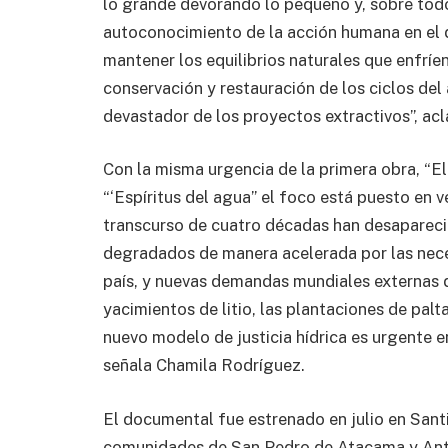
lo grande devorando lo pequeño y, sobre todo
autoconocimiento de la acción humana en el 
mantener los equilibrios naturales que enfríen
conservación y restauración de los ciclos del 
devastador de los proyectos extractivos”, acla
Con la misma urgencia de la primera obra, “El 
“‘Espíritus del agua” el foco está puesto en v
transcurso de cuatro décadas han desapareci
degradados de manera acelerada por las nece
país, y nuevas demandas mundiales externas 
yacimientos de litio, las plantaciones de pal
nuevo modelo de justicia hídrica es urgente e
señala Chamila Rodríguez.
El documental fue estrenado en julio en Santi
comunidades de San Pedro de Atacama y Antof