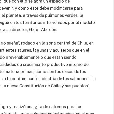
, que con ello se abra un espacio de
devenir, y cómo éste debe modificarse para
 el planeta, a través de pulmones verdes, la
agua en los territorios intervenidos por el modelo
ra su director, Galut Alarcón.
río sueña”, rodado en la zona central de Chile, en
ertientes salares, lagunas y acuíferos que en el
do irreversiblemente o que están siendo
sidades de crecimiento productivo interno del
de materia primas; como son los casos de los
tas o la contaminante industria de los salmones. Un
n la nueva Constitución de Chile y sus pueblos”,
ago y realizó una gira de estrenos para las
agasta, para culminar en Valparaíso, en el mes