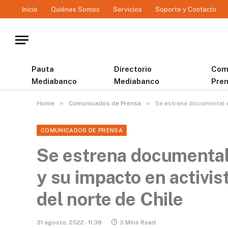
Inicio
Quiénes Somos
Servicios
Soporte y Contacto
Pauta
Directorio
Com
Mediabanco
Mediabanco
Pre
»
»
Home
Comunicados de Prensa
Se estrena documental qu
COMUNICADOS DE PRENSA
Se estrena documental q
y su impacto en activi
del norte de Chile
31 agosto, 2022 - 11:38
3 Mins Read