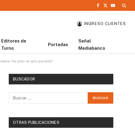
Facebook
X
YouTube
(Twitter)
INGRESO CLIENTES
Editores de
Señal
Portadas
Turno
Mediabanco
table, ha sido un año perdido”
BUSCADOR
OTRAS PUBLICACIONES