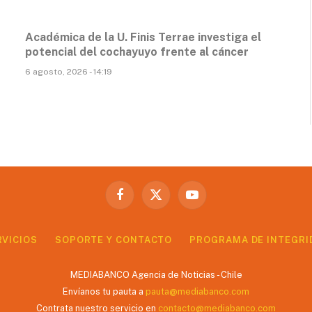
Académica de la U. Finis Terrae investiga el
potencial del cochayuyo frente al cáncer
6 agosto, 2026 - 14:19
Facebook
X
YouTube
(Twitter)
RVICIOS
SOPORTE Y CONTACTO
PROGRAMA DE INTEGRI
MEDIABANCO Agencia de Noticias - Chile
Envíanos tu pauta a
pauta@mediabanco.com
Contrata nuestro servicio en
contacto@mediabanco.com