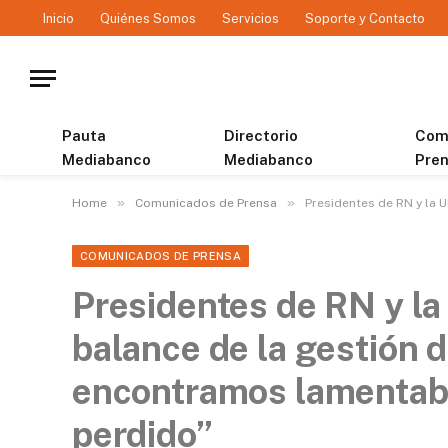
Inicio
Quiénes Somos
Servicios
Soporte y Contacto
Pauta
Directorio
Com
Mediabanco
Mediabanco
Pre
»
»
Home
Comunicados de Prensa
Presidentes de RN y la 
COMUNICADOS DE PRENSA
Presidentes de RN y la 
balance de la gestión d
encontramos lamentabl
perdido”