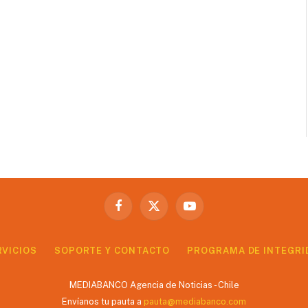
Facebook
X
YouTube
(Twitter)
RVICIOS
SOPORTE Y CONTACTO
PROGRAMA DE INTEGRI
MEDIABANCO Agencia de Noticias - Chile
Envíanos tu pauta a
pauta@mediabanco.com