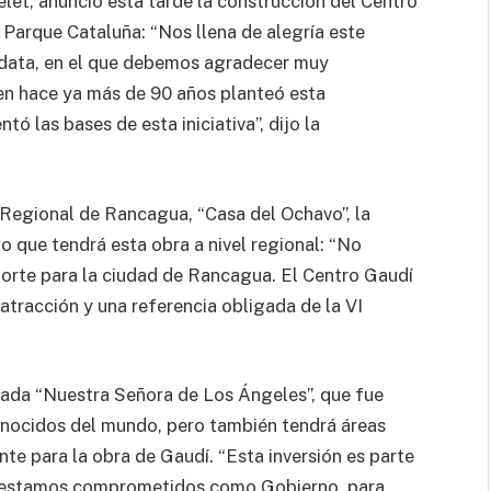
let, anunció esta tarde la construcción del Centro
l Parque Cataluña: “Nos llena de alegría este
 data, en el que debemos agradecer muy
en hace ya más de 90 años planteó esta
ntó las bases de esta iniciativa”, dijo la
Regional de Rancagua, “Casa del Ochavo”, la
o que tendrá esta obra a nivel regional: “No
rte para la ciudad de Rancagua. El Centro Gaudí
atracción y una referencia obligada de la VI
amada “Nuestra Señora de Los Ángeles”, que fue
onocidos del mundo, pero también tendrá áreas
te para la obra de Gaudí. “Esta inversión es parte
e estamos comprometidos como Gobierno, para