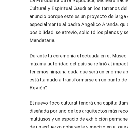
La Presidenta de la República, Michelle Bache
Cultural y Espiritual Gaudí en los terrenos de
anuncio porque este es un proyecto de larga
especialmente al padre Angélico Aranda, qui
posibilidad, se atrevió, solicitó los planos y se
Mandataria.
Durante la ceremonia efectuada en el Museo 
máxima autoridad del país se refirió al impact
tenemos ninguna duda que será un enorme apo
está llamado a transformarse en un punto de 
Región”.
El nuevo foco cultural tendrá una capilla ll
diseñada por uno de los arquitectos más rec
multiusos y un espacio de exhibición permanen
de un esfuerzo coherente y macizo en el qu