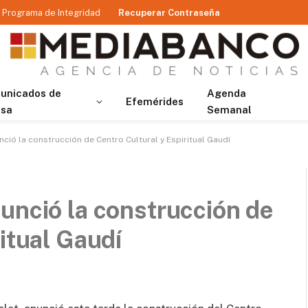
Programa de Integridad
Recuperar Contraseña
unicados de
Agenda
Efemérides
nsa
Semanal
ció la construcción de Centro Cultural y Espiritual Gaudí
unció la construcción de
itual Gaudí