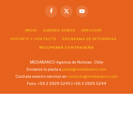
Facebook
X
YouTube
(Twitter)
INICIO
QUIÉNES SOMOS
SERVICIOS
SOPORTE Y CONTACTO
PROGRAMA DE INTEGRIDAD
RECUPERAR CONTRASEÑA
MEDIABANCO Agencia de Noticias - Chile
Envíanos tu pauta a
pauta@mediabanco.com
Contrata nuestro servicio en
contacto@mediabanco.com
Fono: +56 2 2929 5243 | +56 2 2929 5244