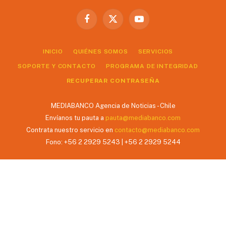
Facebook
X
YouTube
(Twitter)
INICIO
QUIÉNES SOMOS
SERVICIOS
SOPORTE Y CONTACTO
PROGRAMA DE INTEGRIDAD
RECUPERAR CONTRASEÑA
MEDIABANCO Agencia de Noticias - Chile
Envíanos tu pauta a
pauta@mediabanco.com
Contrata nuestro servicio en
contacto@mediabanco.com
Fono: +56 2 2929 5243 | +56 2 2929 5244