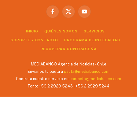
Facebook
X
YouTube
(Twitter)
INICIO
QUIÉNES SOMOS
SERVICIOS
SOPORTE Y CONTACTO
PROGRAMA DE INTEGRIDAD
RECUPERAR CONTRASEÑA
MEDIABANCO Agencia de Noticias - Chile
Envíanos tu pauta a
pauta@mediabanco.com
Contrata nuestro servicio en
contacto@mediabanco.com
Fono: +56 2 2929 5243 | +56 2 2929 5244