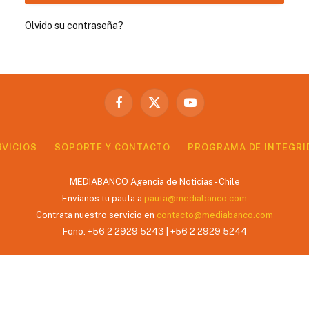
Olvido su contraseña?
Facebook
X
YouTube
(Twitter)
RVICIOS
SOPORTE Y CONTACTO
PROGRAMA DE INTEGRI
MEDIABANCO Agencia de Noticias - Chile
Envíanos tu pauta a
pauta@mediabanco.com
Contrata nuestro servicio en
contacto@mediabanco.com
Fono: +56 2 2929 5243 | +56 2 2929 5244