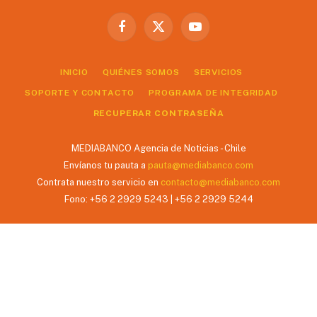
Facebook
X
YouTube
(Twitter)
INICIO
QUIÉNES SOMOS
SERVICIOS
SOPORTE Y CONTACTO
PROGRAMA DE INTEGRIDAD
RECUPERAR CONTRASEÑA
MEDIABANCO Agencia de Noticias - Chile
Envíanos tu pauta a
pauta@mediabanco.com
Contrata nuestro servicio en
contacto@mediabanco.com
Fono: +56 2 2929 5243 | +56 2 2929 5244