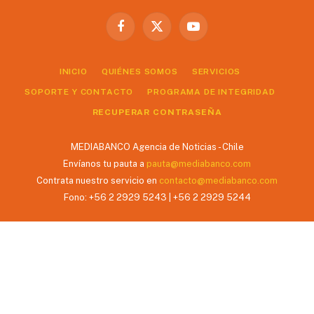
Facebook
X
YouTube
(Twitter)
INICIO
QUIÉNES SOMOS
SERVICIOS
SOPORTE Y CONTACTO
PROGRAMA DE INTEGRIDAD
RECUPERAR CONTRASEÑA
MEDIABANCO Agencia de Noticias - Chile
Envíanos tu pauta a
pauta@mediabanco.com
Contrata nuestro servicio en
contacto@mediabanco.com
Fono: +56 2 2929 5243 | +56 2 2929 5244