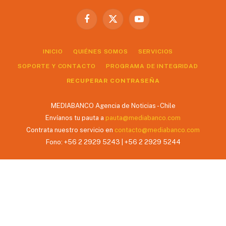
Facebook
X
YouTube
(Twitter)
INICIO
QUIÉNES SOMOS
SERVICIOS
SOPORTE Y CONTACTO
PROGRAMA DE INTEGRIDAD
RECUPERAR CONTRASEÑA
MEDIABANCO Agencia de Noticias - Chile
Envíanos tu pauta a
pauta@mediabanco.com
Contrata nuestro servicio en
contacto@mediabanco.com
Fono: +56 2 2929 5243 | +56 2 2929 5244