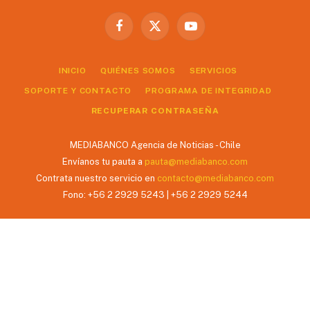
Facebook
X
YouTube
(Twitter)
INICIO
QUIÉNES SOMOS
SERVICIOS
SOPORTE Y CONTACTO
PROGRAMA DE INTEGRIDAD
RECUPERAR CONTRASEÑA
MEDIABANCO Agencia de Noticias - Chile
Envíanos tu pauta a
pauta@mediabanco.com
Contrata nuestro servicio en
contacto@mediabanco.com
Fono: +56 2 2929 5243 | +56 2 2929 5244