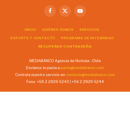
Facebook
X
YouTube
(Twitter)
INICIO
QUIÉNES SOMOS
SERVICIOS
SOPORTE Y CONTACTO
PROGRAMA DE INTEGRIDAD
RECUPERAR CONTRASEÑA
MEDIABANCO Agencia de Noticias - Chile
Envíanos tu pauta a
pauta@mediabanco.com
Contrata nuestro servicio en
contacto@mediabanco.com
Fono: +56 2 2929 5243 | +56 2 2929 5244