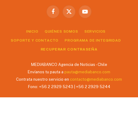
Facebook
X
YouTube
(Twitter)
INICIO
QUIÉNES SOMOS
SERVICIOS
SOPORTE Y CONTACTO
PROGRAMA DE INTEGRIDAD
RECUPERAR CONTRASEÑA
MEDIABANCO Agencia de Noticias - Chile
Envíanos tu pauta a
pauta@mediabanco.com
Contrata nuestro servicio en
contacto@mediabanco.com
Fono: +56 2 2929 5243 | +56 2 2929 5244