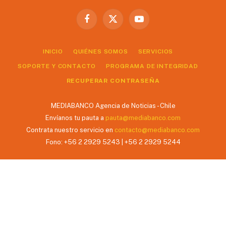
Facebook
X
YouTube
(Twitter)
INICIO
QUIÉNES SOMOS
SERVICIOS
SOPORTE Y CONTACTO
PROGRAMA DE INTEGRIDAD
RECUPERAR CONTRASEÑA
MEDIABANCO Agencia de Noticias - Chile
Envíanos tu pauta a
pauta@mediabanco.com
Contrata nuestro servicio en
contacto@mediabanco.com
Fono: +56 2 2929 5243 | +56 2 2929 5244