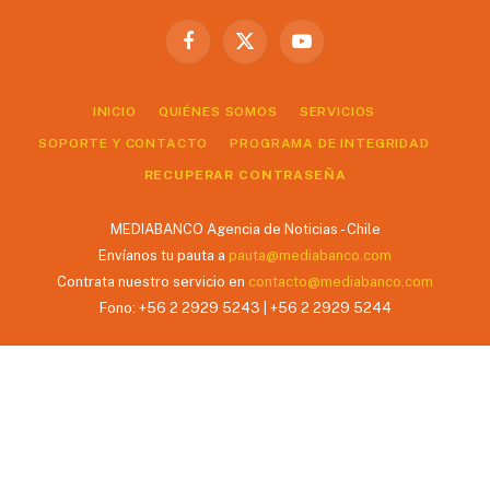
Facebook
X
YouTube
(Twitter)
INICIO
QUIÉNES SOMOS
SERVICIOS
SOPORTE Y CONTACTO
PROGRAMA DE INTEGRIDAD
RECUPERAR CONTRASEÑA
MEDIABANCO Agencia de Noticias - Chile
Envíanos tu pauta a
pauta@mediabanco.com
Contrata nuestro servicio en
contacto@mediabanco.com
Fono: +56 2 2929 5243 | +56 2 2929 5244