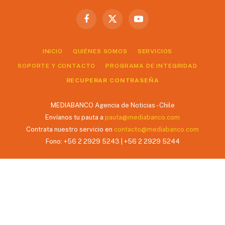
Facebook
X
YouTube
(Twitter)
INICIO
QUIÉNES SOMOS
SERVICIOS
SOPORTE Y CONTACTO
PROGRAMA DE INTEGRIDAD
RECUPERAR CONTRASEÑA
MEDIABANCO Agencia de Noticias - Chile
Envíanos tu pauta a
pauta@mediabanco.com
Contrata nuestro servicio en
contacto@mediabanco.com
Fono: +56 2 2929 5243 | +56 2 2929 5244