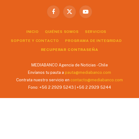
Facebook
X
YouTube
(Twitter)
INICIO
QUIÉNES SOMOS
SERVICIOS
SOPORTE Y CONTACTO
PROGRAMA DE INTEGRIDAD
RECUPERAR CONTRASEÑA
MEDIABANCO Agencia de Noticias - Chile
Envíanos tu pauta a
pauta@mediabanco.com
Contrata nuestro servicio en
contacto@mediabanco.com
Fono: +56 2 2929 5243 | +56 2 2929 5244