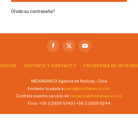
Olvido su contraseña?
Facebook
X
YouTube
(Twitter)
RVICIOS
SOPORTE Y CONTACTO
PROGRAMA DE INTEGRI
MEDIABANCO Agencia de Noticias - Chile
Envíanos tu pauta a
pauta@mediabanco.com
Contrata nuestro servicio en
contacto@mediabanco.com
Fono: +56 2 2929 5243 | +56 2 2929 5244