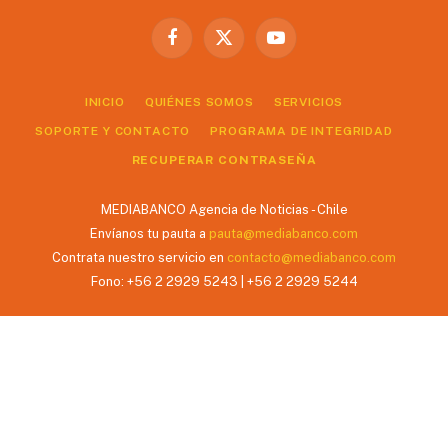
Facebook
X
YouTube
(Twitter)
INICIO
QUIÉNES SOMOS
SERVICIOS
SOPORTE Y CONTACTO
PROGRAMA DE INTEGRIDAD
RECUPERAR CONTRASEÑA
MEDIABANCO Agencia de Noticias - Chile
Envíanos tu pauta a
pauta@mediabanco.com
Contrata nuestro servicio en
contacto@mediabanco.com
Fono: +56 2 2929 5243 | +56 2 2929 5244