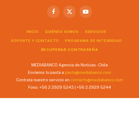
Facebook
X
YouTube
(Twitter)
INICIO
QUIÉNES SOMOS
SERVICIOS
SOPORTE Y CONTACTO
PROGRAMA DE INTEGRIDAD
RECUPERAR CONTRASEÑA
MEDIABANCO Agencia de Noticias - Chile
Envíanos tu pauta a
pauta@mediabanco.com
Contrata nuestro servicio en
contacto@mediabanco.com
Fono: +56 2 2929 5243 | +56 2 2929 5244