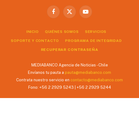
Facebook
X
YouTube
(Twitter)
INICIO
QUIÉNES SOMOS
SERVICIOS
SOPORTE Y CONTACTO
PROGRAMA DE INTEGRIDAD
RECUPERAR CONTRASEÑA
MEDIABANCO Agencia de Noticias - Chile
Envíanos tu pauta a
pauta@mediabanco.com
Contrata nuestro servicio en
contacto@mediabanco.com
Fono: +56 2 2929 5243 | +56 2 2929 5244