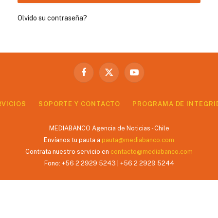
Olvido su contraseña?
Facebook
X
YouTube
(Twitter)
RVICIOS
SOPORTE Y CONTACTO
PROGRAMA DE INTEGRI
MEDIABANCO Agencia de Noticias - Chile
Envíanos tu pauta a
pauta@mediabanco.com
Contrata nuestro servicio en
contacto@mediabanco.com
Fono: +56 2 2929 5243 | +56 2 2929 5244