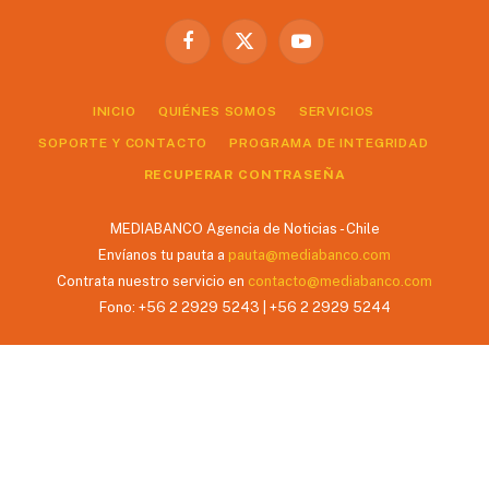
Facebook
X
YouTube
(Twitter)
INICIO
QUIÉNES SOMOS
SERVICIOS
SOPORTE Y CONTACTO
PROGRAMA DE INTEGRIDAD
RECUPERAR CONTRASEÑA
MEDIABANCO Agencia de Noticias - Chile
Envíanos tu pauta a
pauta@mediabanco.com
Contrata nuestro servicio en
contacto@mediabanco.com
Fono: +56 2 2929 5243 | +56 2 2929 5244