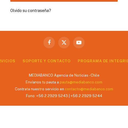
Olvido su contraseña?
Facebook
X
YouTube
(Twitter)
RVICIOS
SOPORTE Y CONTACTO
PROGRAMA DE INTEGRI
MEDIABANCO Agencia de Noticias - Chile
Envíanos tu pauta a
pauta@mediabanco.com
Contrata nuestro servicio en
contacto@mediabanco.com
Fono: +56 2 2929 5243 | +56 2 2929 5244