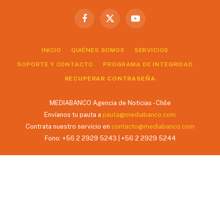
Facebook
X
YouTube
(Twitter)
INICIO
QUIÉNES SOMOS
SERVICIOS
SOPORTE Y CONTACTO
PROGRAMA DE INTEGRIDAD
RECUPERAR CONTRASEÑA
MEDIABANCO Agencia de Noticias - Chile
Envíanos tu pauta a
pauta@mediabanco.com
Contrata nuestro servicio en
contacto@mediabanco.com
Fono: +56 2 2929 5243 | +56 2 2929 5244