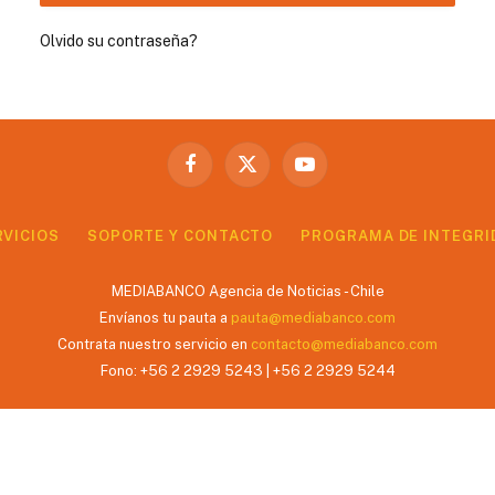
Olvido su contraseña?
Facebook
X
YouTube
(Twitter)
RVICIOS
SOPORTE Y CONTACTO
PROGRAMA DE INTEGRI
MEDIABANCO Agencia de Noticias - Chile
Envíanos tu pauta a
pauta@mediabanco.com
Contrata nuestro servicio en
contacto@mediabanco.com
Fono: +56 2 2929 5243 | +56 2 2929 5244