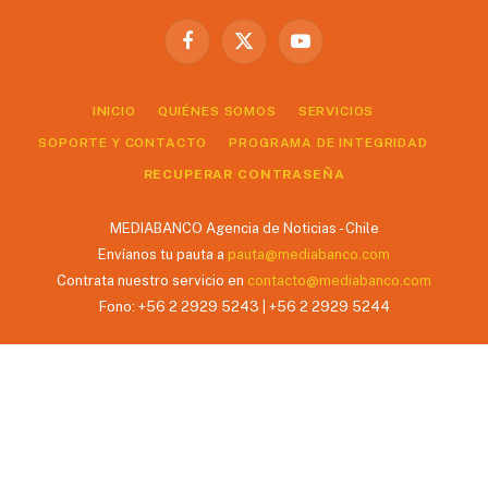
Facebook
X
YouTube
(Twitter)
INICIO
QUIÉNES SOMOS
SERVICIOS
SOPORTE Y CONTACTO
PROGRAMA DE INTEGRIDAD
RECUPERAR CONTRASEÑA
MEDIABANCO Agencia de Noticias - Chile
Envíanos tu pauta a
pauta@mediabanco.com
Contrata nuestro servicio en
contacto@mediabanco.com
Fono: +56 2 2929 5243 | +56 2 2929 5244